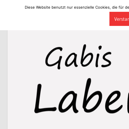
Diese Website benutzt nur essenzielle Cookies, die für d
Zum
Verstan
Inhalt
Laberladen
springen