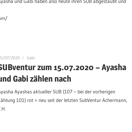
Ayasha und Gabi haben also heute ihren SUB abgestaubt und
com/
15/07/2020
Gabi
SUBventur zum 15.07.2020 – Ayasha
und Gabi zählen nach
Ayasha Ayashas aktueller SUB (107 – bei der vorherigen
Zählung 101) rot = neu seit der letzten SubVentur Achermann,
.H.