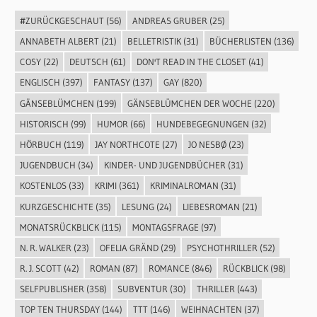
#ZURÜCKGESCHAUT
(56)
ANDREAS GRUBER
(25)
ANNABETH ALBERT
(21)
BELLETRISTIK
(31)
BÜCHERLISTEN
(136)
COSY
(22)
DEUTSCH
(61)
DON'T READ IN THE CLOSET
(41)
ENGLISCH
(397)
FANTASY
(137)
GAY
(820)
GÄNSEBLÜMCHEN
(199)
GÄNSEBLÜMCHEN DER WOCHE
(220)
HISTORISCH
(99)
HUMOR
(66)
HUNDEBEGEGNUNGEN
(32)
HÖRBUCH
(119)
JAY NORTHCOTE
(27)
JO NESBØ
(23)
JUGENDBUCH
(34)
KINDER- UND JUGENDBÜCHER
(31)
KOSTENLOS
(33)
KRIMI
(361)
KRIMINALROMAN
(31)
KURZGESCHICHTE
(35)
LESUNG
(24)
LIEBESROMAN
(21)
MONATSRÜCKBLICK
(115)
MONTAGSFRAGE
(97)
N. R. WALKER
(23)
OFELIA GRÄND
(29)
PSYCHOTHRILLER
(52)
R. J. SCOTT
(42)
ROMAN
(87)
ROMANCE
(846)
RÜCKBLICK
(98)
SELFPUBLISHER
(358)
SUBVENTUR
(30)
THRILLER
(443)
TOP TEN THURSDAY
(144)
TTT
(146)
WEIHNACHTEN
(37)