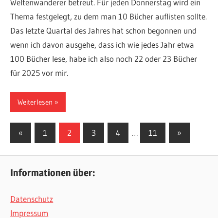
Weltenwanderer betreut. Für jeden Donnerstag wird ein
Thema festgelegt, zu dem man 10 Bücher auflisten sollte.
Das letzte Quartal des Jahres hat schon begonnen und
wenn ich davon ausgehe, dass ich wie jedes Jahr etwa
100 Bücher lese, habe ich also noch 22 oder 23 Bücher
für 2025 vor mir.
Weiterlesen
Seitennummerierung
Vorherige
Nächste
«
1
2
3
4
…
11
»
Beiträge
Beiträge
der
Beiträge
Informationen über:
Datenschutz
Impressum