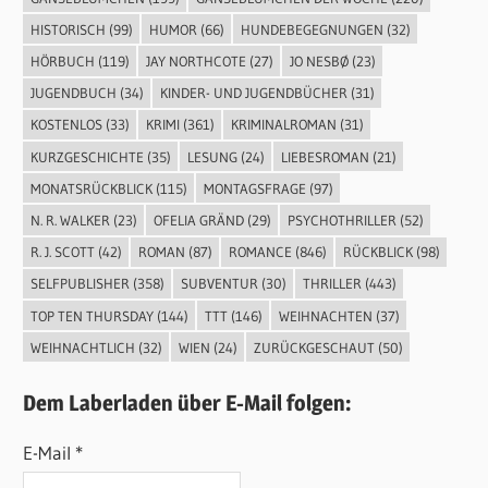
HISTORISCH
(99)
HUMOR
(66)
HUNDEBEGEGNUNGEN
(32)
HÖRBUCH
(119)
JAY NORTHCOTE
(27)
JO NESBØ
(23)
JUGENDBUCH
(34)
KINDER- UND JUGENDBÜCHER
(31)
KOSTENLOS
(33)
KRIMI
(361)
KRIMINALROMAN
(31)
KURZGESCHICHTE
(35)
LESUNG
(24)
LIEBESROMAN
(21)
MONATSRÜCKBLICK
(115)
MONTAGSFRAGE
(97)
N. R. WALKER
(23)
OFELIA GRÄND
(29)
PSYCHOTHRILLER
(52)
R. J. SCOTT
(42)
ROMAN
(87)
ROMANCE
(846)
RÜCKBLICK
(98)
SELFPUBLISHER
(358)
SUBVENTUR
(30)
THRILLER
(443)
TOP TEN THURSDAY
(144)
TTT
(146)
WEIHNACHTEN
(37)
WEIHNACHTLICH
(32)
WIEN
(24)
ZURÜCKGESCHAUT
(50)
Dem Laberladen über E-Mail folgen:
E-Mail *