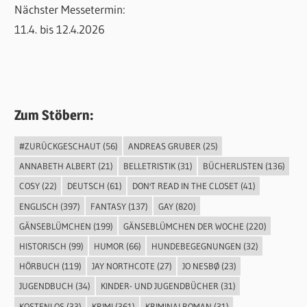
Nächster Messetermin:
11.4. bis 12.4.2026
Zum Stöbern:
#ZURÜCKGESCHAUT
(56)
ANDREAS GRUBER
(25)
ANNABETH ALBERT
(21)
BELLETRISTIK
(31)
BÜCHERLISTEN
(136)
COSY
(22)
DEUTSCH
(61)
DON'T READ IN THE CLOSET
(41)
ENGLISCH
(397)
FANTASY
(137)
GAY
(820)
GÄNSEBLÜMCHEN
(199)
GÄNSEBLÜMCHEN DER WOCHE
(220)
HISTORISCH
(99)
HUMOR
(66)
HUNDEBEGEGNUNGEN
(32)
HÖRBUCH
(119)
JAY NORTHCOTE
(27)
JO NESBØ
(23)
JUGENDBUCH
(34)
KINDER- UND JUGENDBÜCHER
(31)
KOSTENLOS
(33)
KRIMI
(361)
KRIMINALROMAN
(31)