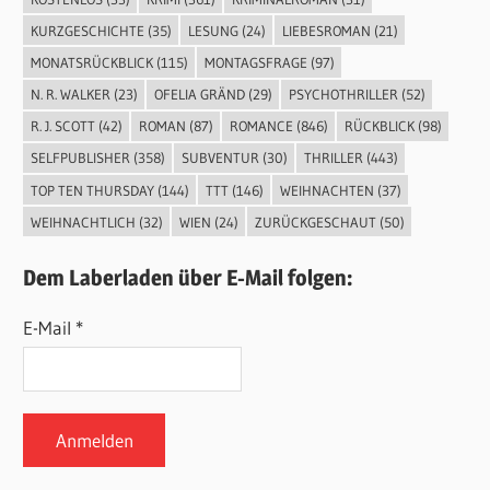
KURZGESCHICHTE
(35)
LESUNG
(24)
LIEBESROMAN
(21)
MONATSRÜCKBLICK
(115)
MONTAGSFRAGE
(97)
N. R. WALKER
(23)
OFELIA GRÄND
(29)
PSYCHOTHRILLER
(52)
R. J. SCOTT
(42)
ROMAN
(87)
ROMANCE
(846)
RÜCKBLICK
(98)
SELFPUBLISHER
(358)
SUBVENTUR
(30)
THRILLER
(443)
TOP TEN THURSDAY
(144)
TTT
(146)
WEIHNACHTEN
(37)
WEIHNACHTLICH
(32)
WIEN
(24)
ZURÜCKGESCHAUT
(50)
Dem Laberladen über E-Mail folgen:
E-Mail *