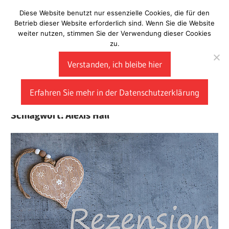
Zum
Diese Website benutzt nur essenzielle Cookies, die für den
Laberladen
Inhalt
Betrieb dieser Website erforderlich sind. Wenn Sie die Website
weiter nutzen, stimmen Sie der Verwendung dieser Cookies
springen
zu.
Verstanden, ich bleibe hier
Erfahren Sie mehr in der Datenschutzerklärung
Schlagwort:
Alexis Hall