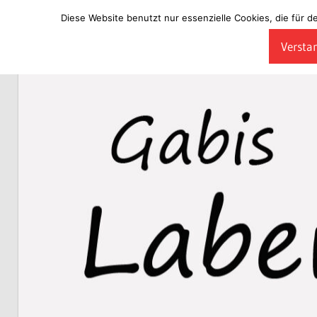
Diese Website benutzt nur essenzielle Cookies, die für d
Zum
Verstan
Inhalt
Laberladen
springen