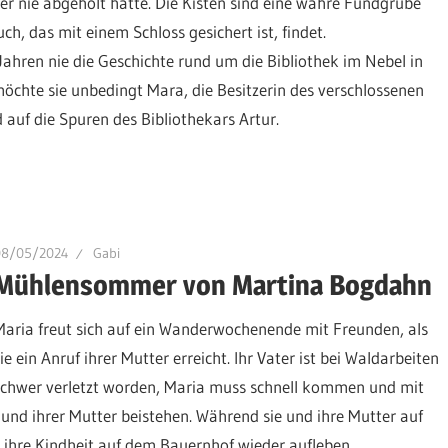
ber nie abgeholt hatte. Die Kisten sind eine wahre Fundgrube
h, das mit einem Schloss gesichert ist, findet.
Jahren nie die Geschichte rund um die Bibliothek im Nebel in
öchte sie unbedingt Mara, die Besitzerin des verschlossenen
 auf die Spuren des Bibliothekars Artur.
08/05/2024
Gabi
Mühlensommer von Martina Bogdahn
Maria freut sich auf ein Wanderwochenende mit Freunden, als
ie ein Anruf ihrer Mutter erreicht. Ihr Vater ist bei Waldarbeiten
schwer verletzt worden, Maria muss schnell kommen und mit
nd ihrer Mutter beistehen. Während sie und ihre Mutter auf
ihre Kindheit auf dem Bauernhof wieder aufleben.