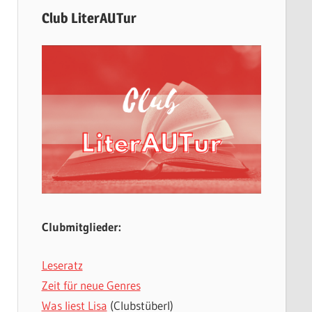
Club LiterAUTur
Clubmitglieder:
Leseratz
Zeit für neue Genres
Was liest Lisa
(Clubstüberl)