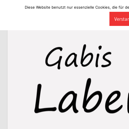
Diese Website benutzt nur essenzielle Cookies, die für d
Zum
Verstan
Inhalt
Laberladen
springen