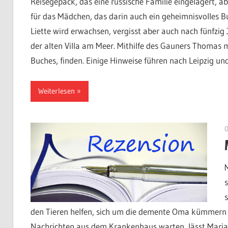
Reisegepäck, das eine russische Familie eingelagert, a
für das Mädchen, das darin auch ein geheimnisvolles Buc
Liette wird erwachsen, vergisst aber auch nach fünfzig 
der alten Villa am Meer. Mithilfe des Gauners Thomas m
Buches, finden. Einige Hinweise führen nach Leipzig und
Weiterlesen
s
den Tieren helfen, sich um die demente Oma kümmern u
Nachrichten aus dem Krankenhaus warten, lässt Maria 