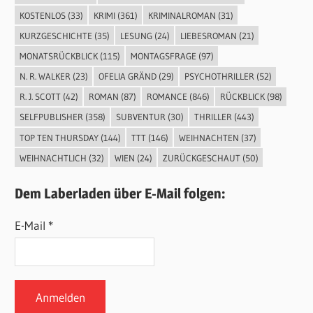
KOSTENLOS
(33)
KRIMI
(361)
KRIMINALROMAN
(31)
KURZGESCHICHTE
(35)
LESUNG
(24)
LIEBESROMAN
(21)
MONATSRÜCKBLICK
(115)
MONTAGSFRAGE
(97)
N. R. WALKER
(23)
OFELIA GRÄND
(29)
PSYCHOTHRILLER
(52)
R. J. SCOTT
(42)
ROMAN
(87)
ROMANCE
(846)
RÜCKBLICK
(98)
SELFPUBLISHER
(358)
SUBVENTUR
(30)
THRILLER
(443)
TOP TEN THURSDAY
(144)
TTT
(146)
WEIHNACHTEN
(37)
WEIHNACHTLICH
(32)
WIEN
(24)
ZURÜCKGESCHAUT
(50)
Dem Laberladen über E-Mail folgen:
E-Mail *