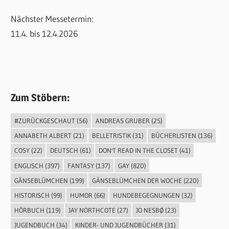
Nächster Messetermin:
11.4. bis 12.4.2026
Zum Stöbern:
#ZURÜCKGESCHAUT
(56)
ANDREAS GRUBER
(25)
ANNABETH ALBERT
(21)
BELLETRISTIK
(31)
BÜCHERLISTEN
(136)
COSY
(22)
DEUTSCH
(61)
DON'T READ IN THE CLOSET
(41)
ENGLISCH
(397)
FANTASY
(137)
GAY
(820)
GÄNSEBLÜMCHEN
(199)
GÄNSEBLÜMCHEN DER WOCHE
(220)
HISTORISCH
(99)
HUMOR
(66)
HUNDEBEGEGNUNGEN
(32)
HÖRBUCH
(119)
JAY NORTHCOTE
(27)
JO NESBØ
(23)
JUGENDBUCH
(34)
KINDER- UND JUGENDBÜCHER
(31)