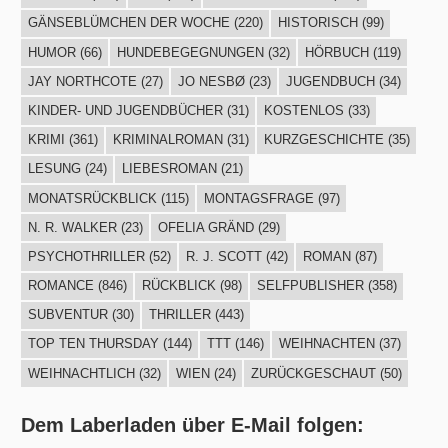
GÄNSEBLÜMCHEN DER WOCHE
(220)
HISTORISCH
(99)
HUMOR
(66)
HUNDEBEGEGNUNGEN
(32)
HÖRBUCH
(119)
JAY NORTHCOTE
(27)
JO NESBØ
(23)
JUGENDBUCH
(34)
KINDER- UND JUGENDBÜCHER
(31)
KOSTENLOS
(33)
KRIMI
(361)
KRIMINALROMAN
(31)
KURZGESCHICHTE
(35)
LESUNG
(24)
LIEBESROMAN
(21)
MONATSRÜCKBLICK
(115)
MONTAGSFRAGE
(97)
N. R. WALKER
(23)
OFELIA GRÄND
(29)
PSYCHOTHRILLER
(52)
R. J. SCOTT
(42)
ROMAN
(87)
ROMANCE
(846)
RÜCKBLICK
(98)
SELFPUBLISHER
(358)
SUBVENTUR
(30)
THRILLER
(443)
TOP TEN THURSDAY
(144)
TTT
(146)
WEIHNACHTEN
(37)
WEIHNACHTLICH
(32)
WIEN
(24)
ZURÜCKGESCHAUT
(50)
Dem Laberladen über E-Mail folgen: