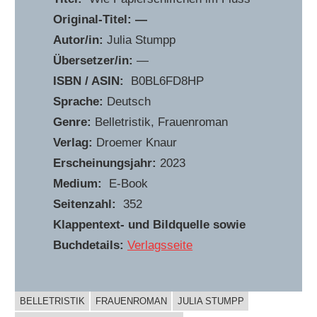
Original-Titel: —
Autor/in:
Julia Stumpp
Übersetzer/in:
—
ISBN / ASIN:
‎ B0BL6FD8HP
Sprache:
Deutsch
Genre:
Belletristik, Frauenroman
Verlag:
Droemer Knaur
Erscheinungsjahr:
2023
Medium:
E-Book
Seitenzahl:
352
Klappentext- und Bildquelle sowie
Buchdetails:
Verlagsseite
BELLETRISTIK
FRAUENROMAN
JULIA STUMPP
BUCHIGES