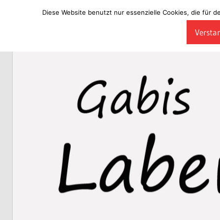
Diese Website benutzt nur essenzielle Cookies, die für d
Zum
Verstan
Inhalt
Laberladen
springen