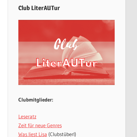
Club LiterAUTur
Clubmitglieder:
Leseratz
Zeit für neue Genres
Was liest Lisa
(Clubstüberl)