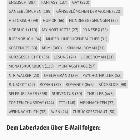
ENGLISCH
(397)
FANTASY
(137)
GAY
(820)
GÄNSEBLÜMCHEN
(199)
GÄNSEBLÜMCHEN DER WOCHE
(220)
HISTORISCH
(99)
HUMOR
(66)
HUNDEBEGEGNUNGEN
(32)
HÖRBUCH
(119)
JAY NORTHCOTE
(27)
JO NESBØ
(23)
JUGENDBUCH
(34)
KINDER- UND JUGENDBÜCHER
(31)
KOSTENLOS
(33)
KRIMI
(360)
KRIMINALROMAN
(31)
KURZGESCHICHTE
(35)
LESUNG
(24)
LIEBESROMAN
(21)
MONATSRÜCKBLICK
(115)
MONTAGSFRAGE
(97)
N. R. WALKER
(23)
OFELIA GRÄND
(29)
PSYCHOTHRILLER
(52)
R. J. SCOTT
(42)
ROMAN
(87)
ROMANCE
(846)
RÜCKBLICK
(98)
SELFPUBLISHER
(358)
SUBVENTUR
(30)
THRILLER
(443)
TOP TEN THURSDAY
(144)
TTT
(146)
WEIHNACHTEN
(37)
WEIHNACHTLICH
(32)
WIEN
(24)
ZURÜCKGESCHAUT
(50)
Dem Laberladen über E-Mail folgen: