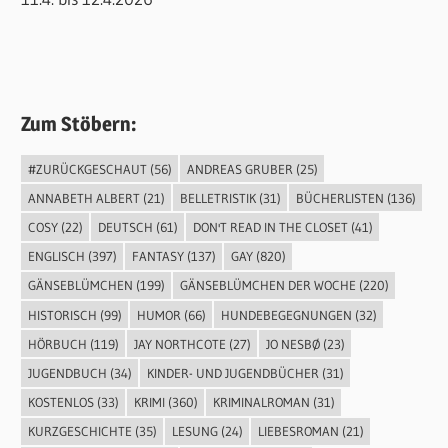
Zum Stöbern:
#ZURÜCKGESCHAUT
(56)
ANDREAS GRUBER
(25)
ANNABETH ALBERT
(21)
BELLETRISTIK
(31)
BÜCHERLISTEN
(136)
COSY
(22)
DEUTSCH
(61)
DON'T READ IN THE CLOSET
(41)
ENGLISCH
(397)
FANTASY
(137)
GAY
(820)
GÄNSEBLÜMCHEN
(199)
GÄNSEBLÜMCHEN DER WOCHE
(220)
HISTORISCH
(99)
HUMOR
(66)
HUNDEBEGEGNUNGEN
(32)
HÖRBUCH
(119)
JAY NORTHCOTE
(27)
JO NESBØ
(23)
JUGENDBUCH
(34)
KINDER- UND JUGENDBÜCHER
(31)
KOSTENLOS
(33)
KRIMI
(360)
KRIMINALROMAN
(31)
KURZGESCHICHTE
(35)
LESUNG
(24)
LIEBESROMAN
(21)