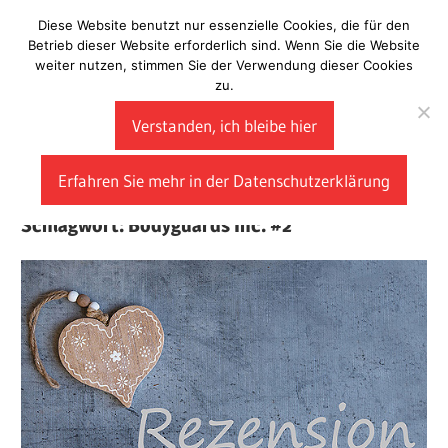
Zum
Diese Website benutzt nur essenzielle Cookies, die für den
Laberladen
Inhalt
Betrieb dieser Website erforderlich sind. Wenn Sie die Website
weiter nutzen, stimmen Sie der Verwendung dieser Cookies
springen
zu.
Verstanden, ich bleibe hier
Erfahren Sie mehr in der Datenschutzerklärung
Schlagwort:
Bodyguards Inc. #2