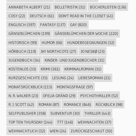
ANNABETH ALBERT
(21)
BELLETRISTIK
(31)
BÜCHERLISTEN
(136)
COSY
(22)
DEUTSCH
(61)
DON'T READ IN THE CLOSET
(41)
ENGLISCH
(397)
FANTASY
(137)
GAY
(820)
GÄNSEBLÜMCHEN
(199)
GÄNSEBLÜMCHEN DER WOCHE
(220)
HISTORISCH
(99)
HUMOR
(66)
HUNDEBEGEGNUNGEN
(32)
HÖRBUCH
(119)
JAY NORTHCOTE
(27)
JO NESBØ
(23)
JUGENDBUCH
(34)
KINDER- UND JUGENDBÜCHER
(31)
KOSTENLOS
(33)
KRIMI
(361)
KRIMINALROMAN
(31)
KURZGESCHICHTE
(35)
LESUNG
(24)
LIEBESROMAN
(21)
MONATSRÜCKBLICK
(115)
MONTAGSFRAGE
(97)
N. R. WALKER
(23)
OFELIA GRÄND
(29)
PSYCHOTHRILLER
(52)
R. J. SCOTT
(42)
ROMAN
(87)
ROMANCE
(846)
RÜCKBLICK
(98)
SELFPUBLISHER
(358)
SUBVENTUR
(30)
THRILLER
(443)
TOP TEN THURSDAY
(144)
TTT
(146)
WEIHNACHTEN
(37)
WEIHNACHTLICH
(32)
WIEN
(24)
ZURÜCKGESCHAUT
(50)