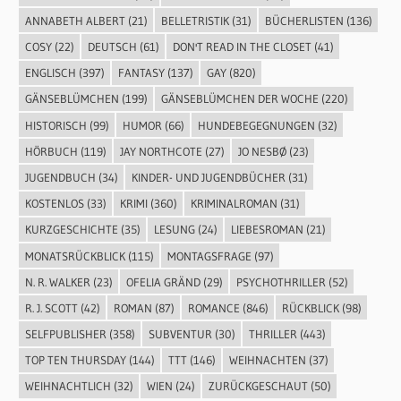
ANNABETH ALBERT
(21)
BELLETRISTIK
(31)
BÜCHERLISTEN
(136)
COSY
(22)
DEUTSCH
(61)
DON'T READ IN THE CLOSET
(41)
ENGLISCH
(397)
FANTASY
(137)
GAY
(820)
GÄNSEBLÜMCHEN
(199)
GÄNSEBLÜMCHEN DER WOCHE
(220)
HISTORISCH
(99)
HUMOR
(66)
HUNDEBEGEGNUNGEN
(32)
HÖRBUCH
(119)
JAY NORTHCOTE
(27)
JO NESBØ
(23)
JUGENDBUCH
(34)
KINDER- UND JUGENDBÜCHER
(31)
KOSTENLOS
(33)
KRIMI
(360)
KRIMINALROMAN
(31)
KURZGESCHICHTE
(35)
LESUNG
(24)
LIEBESROMAN
(21)
MONATSRÜCKBLICK
(115)
MONTAGSFRAGE
(97)
N. R. WALKER
(23)
OFELIA GRÄND
(29)
PSYCHOTHRILLER
(52)
R. J. SCOTT
(42)
ROMAN
(87)
ROMANCE
(846)
RÜCKBLICK
(98)
SELFPUBLISHER
(358)
SUBVENTUR
(30)
THRILLER
(443)
TOP TEN THURSDAY
(144)
TTT
(146)
WEIHNACHTEN
(37)
WEIHNACHTLICH
(32)
WIEN
(24)
ZURÜCKGESCHAUT
(50)