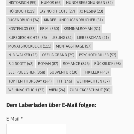
HISTORISCH
(99)
HUMOR
(66)
HUNDEBEGEGNUNGEN
(32)
HÖRBUCH
(119)
JAY NORTHCOTE
(27)
JO NESBØ
(23)
JUGENDBUCH
(34)
KINDER- UND JUGENDBÜCHER
(31)
KOSTENLOS
(33)
KRIMI
(360)
KRIMINALROMAN
(31)
KURZGESCHICHTE
(35)
LESUNG
(24)
LIEBESROMAN
(21)
MONATSRÜCKBLICK
(115)
MONTAGSFRAGE
(97)
N. R. WALKER
(23)
OFELIA GRÄND
(29)
PSYCHOTHRILLER
(52)
R. J. SCOTT
(42)
ROMAN
(87)
ROMANCE
(846)
RÜCKBLICK
(98)
SELFPUBLISHER
(358)
SUBVENTUR
(30)
THRILLER
(443)
TOP TEN THURSDAY
(144)
TTT
(146)
WEIHNACHTEN
(37)
WEIHNACHTLICH
(32)
WIEN
(24)
ZURÜCKGESCHAUT
(50)
Dem Laberladen über E-Mail folgen:
E-Mail *