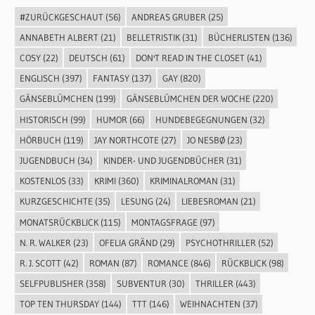
#ZURÜCKGESCHAUT
(56)
ANDREAS GRUBER
(25)
ANNABETH ALBERT
(21)
BELLETRISTIK
(31)
BÜCHERLISTEN
(136)
COSY
(22)
DEUTSCH
(61)
DON'T READ IN THE CLOSET
(41)
ENGLISCH
(397)
FANTASY
(137)
GAY
(820)
GÄNSEBLÜMCHEN
(199)
GÄNSEBLÜMCHEN DER WOCHE
(220)
HISTORISCH
(99)
HUMOR
(66)
HUNDEBEGEGNUNGEN
(32)
HÖRBUCH
(119)
JAY NORTHCOTE
(27)
JO NESBØ
(23)
JUGENDBUCH
(34)
KINDER- UND JUGENDBÜCHER
(31)
KOSTENLOS
(33)
KRIMI
(360)
KRIMINALROMAN
(31)
KURZGESCHICHTE
(35)
LESUNG
(24)
LIEBESROMAN
(21)
MONATSRÜCKBLICK
(115)
MONTAGSFRAGE
(97)
N. R. WALKER
(23)
OFELIA GRÄND
(29)
PSYCHOTHRILLER
(52)
R. J. SCOTT
(42)
ROMAN
(87)
ROMANCE
(846)
RÜCKBLICK
(98)
SELFPUBLISHER
(358)
SUBVENTUR
(30)
THRILLER
(443)
TOP TEN THURSDAY
(144)
TTT
(146)
WEIHNACHTEN
(37)