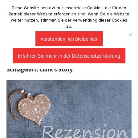
Zum
Diese Website benutzt nur essenzielle Cookies, die für den
Laberladen
Inhalt
Betrieb dieser Website erforderlich sind. Wenn Sie die Website
weiter nutzen, stimmen Sie der Verwendung dieser Cookies
springen
zu.
Verstanden, ich bleibe hier
Erfahren Sie mehr in der Datenschutzerklärung
Schlagwort:
Clark’s Story