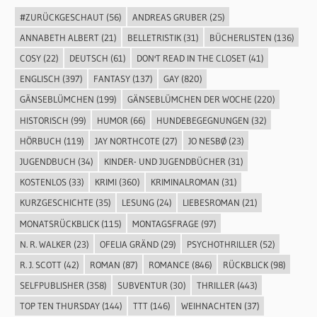
#ZURÜCKGESCHAUT
(56)
ANDREAS GRUBER
(25)
ANNABETH ALBERT
(21)
BELLETRISTIK
(31)
BÜCHERLISTEN
(136)
COSY
(22)
DEUTSCH
(61)
DON'T READ IN THE CLOSET
(41)
ENGLISCH
(397)
FANTASY
(137)
GAY
(820)
GÄNSEBLÜMCHEN
(199)
GÄNSEBLÜMCHEN DER WOCHE
(220)
HISTORISCH
(99)
HUMOR
(66)
HUNDEBEGEGNUNGEN
(32)
HÖRBUCH
(119)
JAY NORTHCOTE
(27)
JO NESBØ
(23)
JUGENDBUCH
(34)
KINDER- UND JUGENDBÜCHER
(31)
KOSTENLOS
(33)
KRIMI
(360)
KRIMINALROMAN
(31)
KURZGESCHICHTE
(35)
LESUNG
(24)
LIEBESROMAN
(21)
MONATSRÜCKBLICK
(115)
MONTAGSFRAGE
(97)
N. R. WALKER
(23)
OFELIA GRÄND
(29)
PSYCHOTHRILLER
(52)
R. J. SCOTT
(42)
ROMAN
(87)
ROMANCE
(846)
RÜCKBLICK
(98)
SELFPUBLISHER
(358)
SUBVENTUR
(30)
THRILLER
(443)
TOP TEN THURSDAY
(144)
TTT
(146)
WEIHNACHTEN
(37)