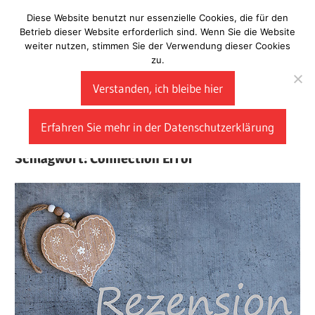
Zum
Diese Website benutzt nur essenzielle Cookies, die für den
Laberladen
Inhalt
Betrieb dieser Website erforderlich sind. Wenn Sie die Website
weiter nutzen, stimmen Sie der Verwendung dieser Cookies
springen
zu.
Verstanden, ich bleibe hier
Erfahren Sie mehr in der Datenschutzerklärung
Schlagwort:
Connection Error