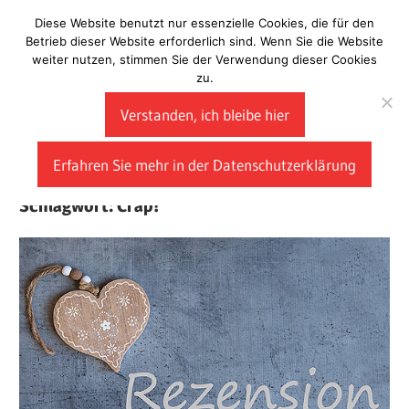
Zum
Diese Website benutzt nur essenzielle Cookies, die für den
Laberladen
Inhalt
Betrieb dieser Website erforderlich sind. Wenn Sie die Website
weiter nutzen, stimmen Sie der Verwendung dieser Cookies
springen
zu.
Verstanden, ich bleibe hier
Erfahren Sie mehr in der Datenschutzerklärung
Schlagwort:
Crap!