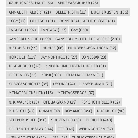
#ZURÜCKGESCHAUT
(56)
ANDREAS GRUBER
(25)
ANNABETH ALBERT
(21)
BELLETRISTIK
(31)
BÜCHERLISTEN
(136)
COSY
(22)
DEUTSCH
(61)
DON'T READ IN THE CLOSET
(41)
ENGLISCH
(397)
FANTASY
(137)
GAY
(820)
GÄNSEBLÜMCHEN
(199)
GÄNSEBLÜMCHEN DER WOCHE
(220)
HISTORISCH
(99)
HUMOR
(66)
HUNDEBEGEGNUNGEN
(32)
HÖRBUCH
(119)
JAY NORTHCOTE
(27)
JO NESBØ
(23)
JUGENDBUCH
(34)
KINDER- UND JUGENDBÜCHER
(31)
KOSTENLOS
(33)
KRIMI
(360)
KRIMINALROMAN
(31)
KURZGESCHICHTE
(35)
LESUNG
(24)
LIEBESROMAN
(21)
MONATSRÜCKBLICK
(115)
MONTAGSFRAGE
(97)
N. R. WALKER
(23)
OFELIA GRÄND
(29)
PSYCHOTHRILLER
(52)
R. J. SCOTT
(42)
ROMAN
(87)
ROMANCE
(846)
RÜCKBLICK
(98)
SELFPUBLISHER
(358)
SUBVENTUR
(30)
THRILLER
(443)
TOP TEN THURSDAY
(144)
TTT
(146)
WEIHNACHTEN
(37)
WEIHNACHTLICH
(32)
WIEN
(24)
ZURÜCKGESCHAUT
(50)