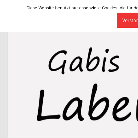
Diese Website benutzt nur essenzielle Cookies, die für d
Zum
Verstan
Inhalt
Laberladen
springen