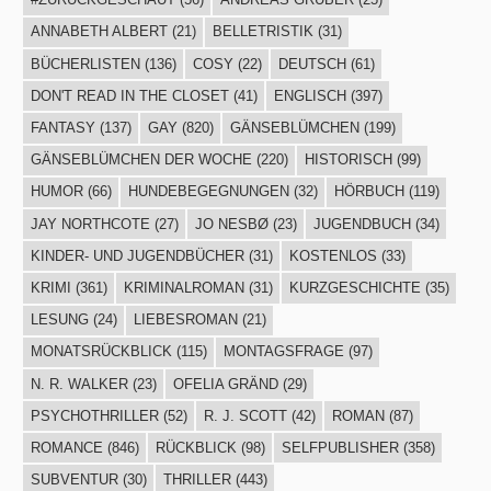
ANNABETH ALBERT
(21)
BELLETRISTIK
(31)
BÜCHERLISTEN
(136)
COSY
(22)
DEUTSCH
(61)
DON'T READ IN THE CLOSET
(41)
ENGLISCH
(397)
FANTASY
(137)
GAY
(820)
GÄNSEBLÜMCHEN
(199)
GÄNSEBLÜMCHEN DER WOCHE
(220)
HISTORISCH
(99)
HUMOR
(66)
HUNDEBEGEGNUNGEN
(32)
HÖRBUCH
(119)
JAY NORTHCOTE
(27)
JO NESBØ
(23)
JUGENDBUCH
(34)
KINDER- UND JUGENDBÜCHER
(31)
KOSTENLOS
(33)
KRIMI
(361)
KRIMINALROMAN
(31)
KURZGESCHICHTE
(35)
LESUNG
(24)
LIEBESROMAN
(21)
MONATSRÜCKBLICK
(115)
MONTAGSFRAGE
(97)
N. R. WALKER
(23)
OFELIA GRÄND
(29)
PSYCHOTHRILLER
(52)
R. J. SCOTT
(42)
ROMAN
(87)
ROMANCE
(846)
RÜCKBLICK
(98)
SELFPUBLISHER
(358)
SUBVENTUR
(30)
THRILLER
(443)