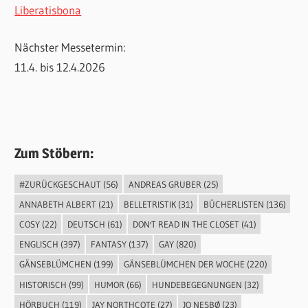
Liberatisbona
Nächster Messetermin:
11.4. bis 12.4.2026
Zum Stöbern:
#ZURÜCKGESCHAUT
(56)
ANDREAS GRUBER
(25)
ANNABETH ALBERT
(21)
BELLETRISTIK
(31)
BÜCHERLISTEN
(136)
COSY
(22)
DEUTSCH
(61)
DON'T READ IN THE CLOSET
(41)
ENGLISCH
(397)
FANTASY
(137)
GAY
(820)
GÄNSEBLÜMCHEN
(199)
GÄNSEBLÜMCHEN DER WOCHE
(220)
HISTORISCH
(99)
HUMOR
(66)
HUNDEBEGEGNUNGEN
(32)
HÖRBUCH
(119)
JAY NORTHCOTE
(27)
JO NESBØ
(23)