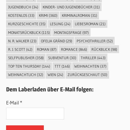
JUGENDBUCH
(34)
KINDER- UND JUGENDBÜCHER
(31)
KOSTENLOS
(33)
KRIMI
(360)
KRIMINALROMAN
(31)
KURZGESCHICHTE
(35)
LESUNG
(24)
LIEBESROMAN
(21)
MONATSRÜCKBLICK
(115)
MONTAGSFRAGE
(97)
N. R. WALKER
(23)
OFELIA GRÄND
(29)
PSYCHOTHRILLER
(52)
R. J. SCOTT
(42)
ROMAN
(87)
ROMANCE
(846)
RÜCKBLICK
(98)
SELFPUBLISHER
(358)
SUBVENTUR
(30)
THRILLER
(443)
TOP TEN THURSDAY
(144)
TTT
(146)
WEIHNACHTEN
(37)
WEIHNACHTLICH
(32)
WIEN
(24)
ZURÜCKGESCHAUT
(50)
Dem Laberladen über E-Mail folgen:
E-Mail *