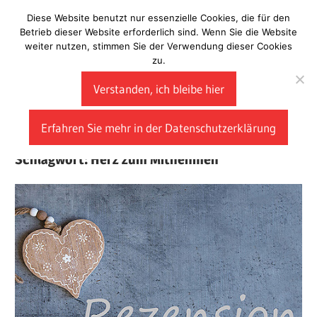
Zum
Diese Website benutzt nur essenzielle Cookies, die für den
Laberladen
Inhalt
Betrieb dieser Website erforderlich sind. Wenn Sie die Website
weiter nutzen, stimmen Sie der Verwendung dieser Cookies
springen
zu.
Verstanden, ich bleibe hier
Erfahren Sie mehr in der Datenschutzerklärung
Schlagwort:
Herz zum Mitnehmen