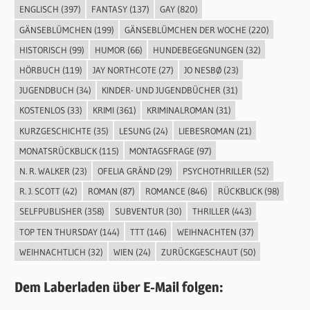
ENGLISCH
(397)
FANTASY
(137)
GAY
(820)
GÄNSEBLÜMCHEN
(199)
GÄNSEBLÜMCHEN DER WOCHE
(220)
HISTORISCH
(99)
HUMOR
(66)
HUNDEBEGEGNUNGEN
(32)
HÖRBUCH
(119)
JAY NORTHCOTE
(27)
JO NESBØ
(23)
JUGENDBUCH
(34)
KINDER- UND JUGENDBÜCHER
(31)
KOSTENLOS
(33)
KRIMI
(361)
KRIMINALROMAN
(31)
KURZGESCHICHTE
(35)
LESUNG
(24)
LIEBESROMAN
(21)
MONATSRÜCKBLICK
(115)
MONTAGSFRAGE
(97)
N. R. WALKER
(23)
OFELIA GRÄND
(29)
PSYCHOTHRILLER
(52)
R. J. SCOTT
(42)
ROMAN
(87)
ROMANCE
(846)
RÜCKBLICK
(98)
SELFPUBLISHER
(358)
SUBVENTUR
(30)
THRILLER
(443)
TOP TEN THURSDAY
(144)
TTT
(146)
WEIHNACHTEN
(37)
WEIHNACHTLICH
(32)
WIEN
(24)
ZURÜCKGESCHAUT
(50)
Dem Laberladen über E-Mail folgen: