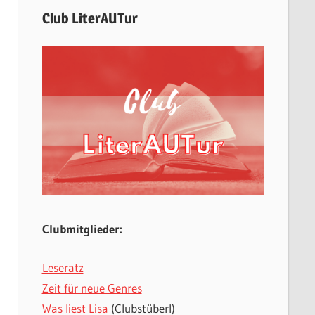
Club LiterAUTur
Clubmitglieder:
Leseratz
Zeit für neue Genres
Was liest Lisa
(Clubstüberl)