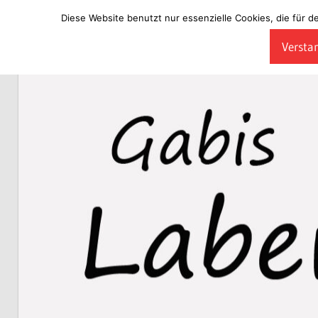
Diese Website benutzt nur essenzielle Cookies, die für d
Zum
Verstan
Inhalt
Laberladen
springen