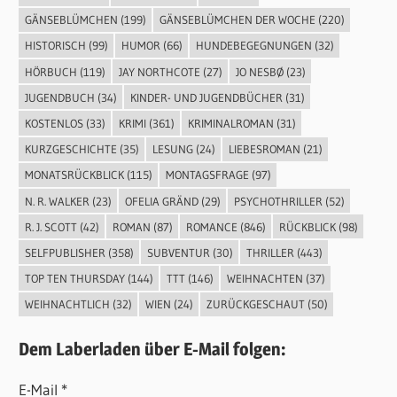
GÄNSEBLÜMCHEN
(199)
GÄNSEBLÜMCHEN DER WOCHE
(220)
HISTORISCH
(99)
HUMOR
(66)
HUNDEBEGEGNUNGEN
(32)
HÖRBUCH
(119)
JAY NORTHCOTE
(27)
JO NESBØ
(23)
JUGENDBUCH
(34)
KINDER- UND JUGENDBÜCHER
(31)
KOSTENLOS
(33)
KRIMI
(361)
KRIMINALROMAN
(31)
KURZGESCHICHTE
(35)
LESUNG
(24)
LIEBESROMAN
(21)
MONATSRÜCKBLICK
(115)
MONTAGSFRAGE
(97)
N. R. WALKER
(23)
OFELIA GRÄND
(29)
PSYCHOTHRILLER
(52)
R. J. SCOTT
(42)
ROMAN
(87)
ROMANCE
(846)
RÜCKBLICK
(98)
SELFPUBLISHER
(358)
SUBVENTUR
(30)
THRILLER
(443)
TOP TEN THURSDAY
(144)
TTT
(146)
WEIHNACHTEN
(37)
WEIHNACHTLICH
(32)
WIEN
(24)
ZURÜCKGESCHAUT
(50)
Dem Laberladen über E-Mail folgen:
E-Mail *