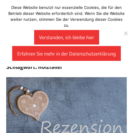
Zum
Diese Website benutzt nur essenzielle Cookies, die für den
Laberladen
Inhalt
Betrieb dieser Website erforderlich sind. Wenn Sie die Website
weiter nutzen, stimmen Sie der Verwendung dieser Cookies
springen
zu.
Verstanden, ich bleibe hier
Erfahren Sie mehr in der Datenschutzerklärung
Schlagwort:
Holzfäller