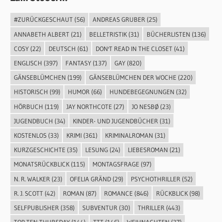
#ZURÜCKGESCHAUT
(56)
ANDREAS GRUBER
(25)
ANNABETH ALBERT
(21)
BELLETRISTIK
(31)
BÜCHERLISTEN
(136)
COSY
(22)
DEUTSCH
(61)
DON'T READ IN THE CLOSET
(41)
ENGLISCH
(397)
FANTASY
(137)
GAY
(820)
GÄNSEBLÜMCHEN
(199)
GÄNSEBLÜMCHEN DER WOCHE
(220)
HISTORISCH
(99)
HUMOR
(66)
HUNDEBEGEGNUNGEN
(32)
HÖRBUCH
(119)
JAY NORTHCOTE
(27)
JO NESBØ
(23)
JUGENDBUCH
(34)
KINDER- UND JUGENDBÜCHER
(31)
KOSTENLOS
(33)
KRIMI
(361)
KRIMINALROMAN
(31)
KURZGESCHICHTE
(35)
LESUNG
(24)
LIEBESROMAN
(21)
MONATSRÜCKBLICK
(115)
MONTAGSFRAGE
(97)
N. R. WALKER
(23)
OFELIA GRÄND
(29)
PSYCHOTHRILLER
(52)
R. J. SCOTT
(42)
ROMAN
(87)
ROMANCE
(846)
RÜCKBLICK
(98)
SELFPUBLISHER
(358)
SUBVENTUR
(30)
THRILLER
(443)