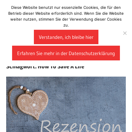
Zum
Diese Website benutzt nur essenzielle Cookies, die für den
Laberladen
Inhalt
Betrieb dieser Website erforderlich sind. Wenn Sie die Website
weiter nutzen, stimmen Sie der Verwendung dieser Cookies
springen
zu.
Verstanden, ich bleibe hier
Erfahren Sie mehr in der Datenschutzerklärung
Schlagwort:
How To Save A Life