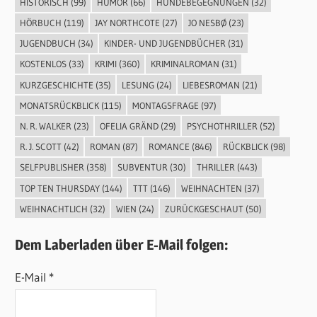
HISTORISCH
(99)
HUMOR
(66)
HUNDEBEGEGNUNGEN
(32)
HÖRBUCH
(119)
JAY NORTHCOTE
(27)
JO NESBØ
(23)
JUGENDBUCH
(34)
KINDER- UND JUGENDBÜCHER
(31)
KOSTENLOS
(33)
KRIMI
(360)
KRIMINALROMAN
(31)
KURZGESCHICHTE
(35)
LESUNG
(24)
LIEBESROMAN
(21)
MONATSRÜCKBLICK
(115)
MONTAGSFRAGE
(97)
N. R. WALKER
(23)
OFELIA GRÄND
(29)
PSYCHOTHRILLER
(52)
R. J. SCOTT
(42)
ROMAN
(87)
ROMANCE
(846)
RÜCKBLICK
(98)
SELFPUBLISHER
(358)
SUBVENTUR
(30)
THRILLER
(443)
TOP TEN THURSDAY
(144)
TTT
(146)
WEIHNACHTEN
(37)
WEIHNACHTLICH
(32)
WIEN
(24)
ZURÜCKGESCHAUT
(50)
Dem Laberladen über E-Mail folgen:
E-Mail *