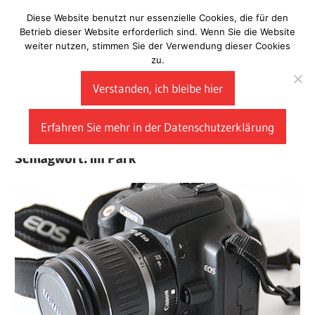
Zum
Diese Website benutzt nur essenzielle Cookies, die für den
Laberladen
Inhalt
Betrieb dieser Website erforderlich sind. Wenn Sie die Website
weiter nutzen, stimmen Sie der Verwendung dieser Cookies
springen
zu.
Verstanden, ich bleibe hier
Erfahren Sie mehr in der Datenschutzerklärung
Schlagwort:
im Park