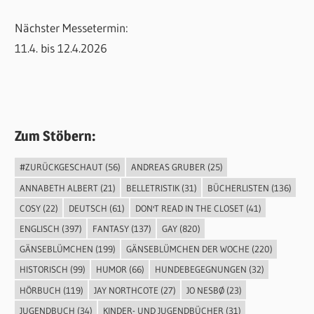
Nächster Messetermin:
11.4. bis 12.4.2026
Zum Stöbern:
#ZURÜCKGESCHAUT
(56)
ANDREAS GRUBER
(25)
ANNABETH ALBERT
(21)
BELLETRISTIK
(31)
BÜCHERLISTEN
(136)
COSY
(22)
DEUTSCH
(61)
DON'T READ IN THE CLOSET
(41)
ENGLISCH
(397)
FANTASY
(137)
GAY
(820)
GÄNSEBLÜMCHEN
(199)
GÄNSEBLÜMCHEN DER WOCHE
(220)
HISTORISCH
(99)
HUMOR
(66)
HUNDEBEGEGNUNGEN
(32)
HÖRBUCH
(119)
JAY NORTHCOTE
(27)
JO NESBØ
(23)
JUGENDBUCH
(34)
KINDER- UND JUGENDBÜCHER
(31)