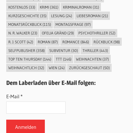
KOSTENLOS
(33)
KRIMI
(361)
KRIMINALROMAN
(31)
KURZGESCHICHTE
(35)
LESUNG
(24)
LIEBESROMAN
(21)
MONATSRÜCKBLICK
(115)
MONTAGSFRAGE
(97)
N. R. WALKER
(23)
OFELIA GRÄND
(29)
PSYCHOTHRILLER
(52)
R. J. SCOTT
(42)
ROMAN
(87)
ROMANCE
(846)
RÜCKBLICK
(98)
SELFPUBLISHER
(358)
SUBVENTUR
(30)
THRILLER
(443)
TOP TEN THURSDAY
(144)
TTT
(146)
WEIHNACHTEN
(37)
WEIHNACHTLICH
(32)
WIEN
(24)
ZURÜCKGESCHAUT
(50)
Dem Laberladen über E-Mail folgen:
E-Mail *