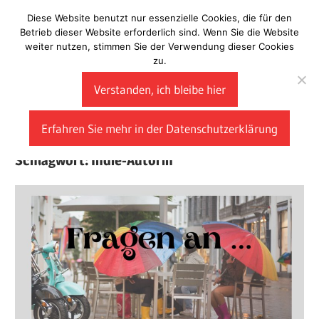
Zum
Diese Website benutzt nur essenzielle Cookies, die für den
Laberladen
Inhalt
Betrieb dieser Website erforderlich sind. Wenn Sie die Website
weiter nutzen, stimmen Sie der Verwendung dieser Cookies
springen
zu.
Verstanden, ich bleibe hier
Erfahren Sie mehr in der Datenschutzerklärung
Schlagwort:
Indie-Autorin