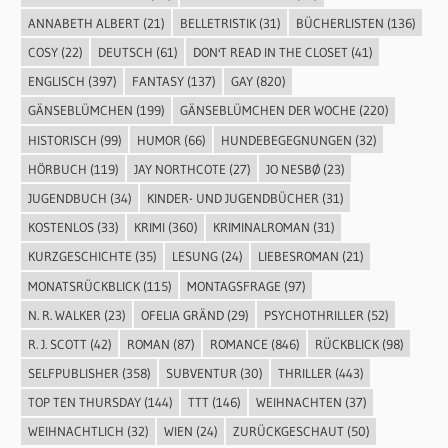
ANNABETH ALBERT
(21)
BELLETRISTIK
(31)
BÜCHERLISTEN
(136)
COSY
(22)
DEUTSCH
(61)
DON'T READ IN THE CLOSET
(41)
ENGLISCH
(397)
FANTASY
(137)
GAY
(820)
GÄNSEBLÜMCHEN
(199)
GÄNSEBLÜMCHEN DER WOCHE
(220)
HISTORISCH
(99)
HUMOR
(66)
HUNDEBEGEGNUNGEN
(32)
HÖRBUCH
(119)
JAY NORTHCOTE
(27)
JO NESBØ
(23)
JUGENDBUCH
(34)
KINDER- UND JUGENDBÜCHER
(31)
KOSTENLOS
(33)
KRIMI
(360)
KRIMINALROMAN
(31)
KURZGESCHICHTE
(35)
LESUNG
(24)
LIEBESROMAN
(21)
MONATSRÜCKBLICK
(115)
MONTAGSFRAGE
(97)
N. R. WALKER
(23)
OFELIA GRÄND
(29)
PSYCHOTHRILLER
(52)
R. J. SCOTT
(42)
ROMAN
(87)
ROMANCE
(846)
RÜCKBLICK
(98)
SELFPUBLISHER
(358)
SUBVENTUR
(30)
THRILLER
(443)
TOP TEN THURSDAY
(144)
TTT
(146)
WEIHNACHTEN
(37)
WEIHNACHTLICH
(32)
WIEN
(24)
ZURÜCKGESCHAUT
(50)