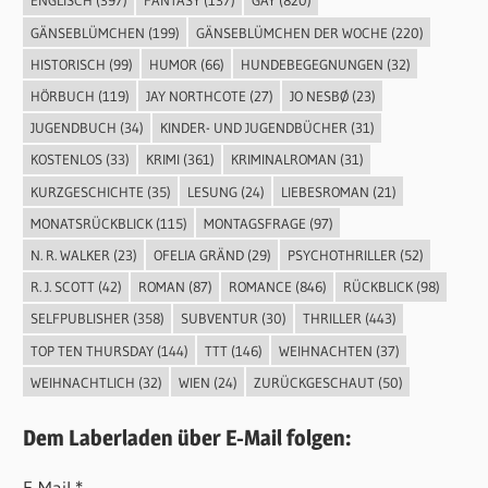
ENGLISCH
(397)
FANTASY
(137)
GAY
(820)
GÄNSEBLÜMCHEN
(199)
GÄNSEBLÜMCHEN DER WOCHE
(220)
HISTORISCH
(99)
HUMOR
(66)
HUNDEBEGEGNUNGEN
(32)
HÖRBUCH
(119)
JAY NORTHCOTE
(27)
JO NESBØ
(23)
JUGENDBUCH
(34)
KINDER- UND JUGENDBÜCHER
(31)
KOSTENLOS
(33)
KRIMI
(361)
KRIMINALROMAN
(31)
KURZGESCHICHTE
(35)
LESUNG
(24)
LIEBESROMAN
(21)
MONATSRÜCKBLICK
(115)
MONTAGSFRAGE
(97)
N. R. WALKER
(23)
OFELIA GRÄND
(29)
PSYCHOTHRILLER
(52)
R. J. SCOTT
(42)
ROMAN
(87)
ROMANCE
(846)
RÜCKBLICK
(98)
SELFPUBLISHER
(358)
SUBVENTUR
(30)
THRILLER
(443)
TOP TEN THURSDAY
(144)
TTT
(146)
WEIHNACHTEN
(37)
WEIHNACHTLICH
(32)
WIEN
(24)
ZURÜCKGESCHAUT
(50)
Dem Laberladen über E-Mail folgen:
E-Mail *