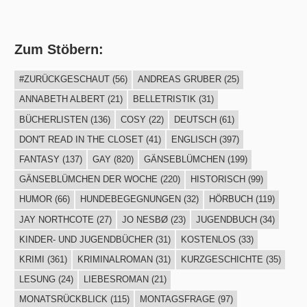
Zum Stöbern:
#ZURÜCKGESCHAUT
(56)
ANDREAS GRUBER
(25)
ANNABETH ALBERT
(21)
BELLETRISTIK
(31)
BÜCHERLISTEN
(136)
COSY
(22)
DEUTSCH
(61)
DON'T READ IN THE CLOSET
(41)
ENGLISCH
(397)
FANTASY
(137)
GAY
(820)
GÄNSEBLÜMCHEN
(199)
GÄNSEBLÜMCHEN DER WOCHE
(220)
HISTORISCH
(99)
HUMOR
(66)
HUNDEBEGEGNUNGEN
(32)
HÖRBUCH
(119)
JAY NORTHCOTE
(27)
JO NESBØ
(23)
JUGENDBUCH
(34)
KINDER- UND JUGENDBÜCHER
(31)
KOSTENLOS
(33)
KRIMI
(361)
KRIMINALROMAN
(31)
KURZGESCHICHTE
(35)
LESUNG
(24)
LIEBESROMAN
(21)
MONATSRÜCKBLICK
(115)
MONTAGSFRAGE
(97)