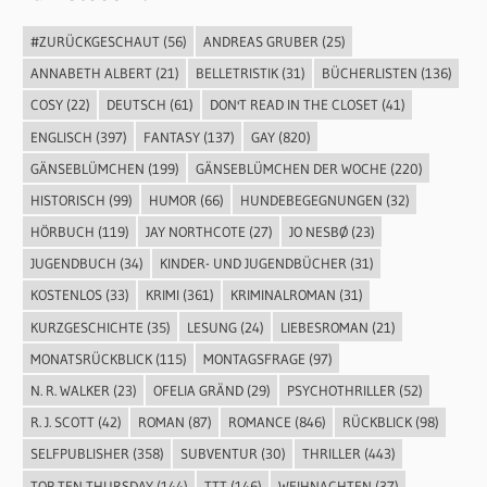
#ZURÜCKGESCHAUT
(56)
ANDREAS GRUBER
(25)
ANNABETH ALBERT
(21)
BELLETRISTIK
(31)
BÜCHERLISTEN
(136)
COSY
(22)
DEUTSCH
(61)
DON'T READ IN THE CLOSET
(41)
ENGLISCH
(397)
FANTASY
(137)
GAY
(820)
GÄNSEBLÜMCHEN
(199)
GÄNSEBLÜMCHEN DER WOCHE
(220)
HISTORISCH
(99)
HUMOR
(66)
HUNDEBEGEGNUNGEN
(32)
HÖRBUCH
(119)
JAY NORTHCOTE
(27)
JO NESBØ
(23)
JUGENDBUCH
(34)
KINDER- UND JUGENDBÜCHER
(31)
KOSTENLOS
(33)
KRIMI
(361)
KRIMINALROMAN
(31)
KURZGESCHICHTE
(35)
LESUNG
(24)
LIEBESROMAN
(21)
MONATSRÜCKBLICK
(115)
MONTAGSFRAGE
(97)
N. R. WALKER
(23)
OFELIA GRÄND
(29)
PSYCHOTHRILLER
(52)
R. J. SCOTT
(42)
ROMAN
(87)
ROMANCE
(846)
RÜCKBLICK
(98)
SELFPUBLISHER
(358)
SUBVENTUR
(30)
THRILLER
(443)
TOP TEN THURSDAY
(144)
TTT
(146)
WEIHNACHTEN
(37)