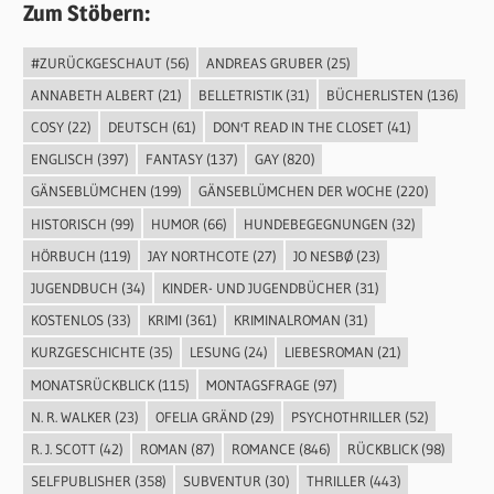
Zum Stöbern:
#ZURÜCKGESCHAUT
(56)
ANDREAS GRUBER
(25)
ANNABETH ALBERT
(21)
BELLETRISTIK
(31)
BÜCHERLISTEN
(136)
COSY
(22)
DEUTSCH
(61)
DON'T READ IN THE CLOSET
(41)
ENGLISCH
(397)
FANTASY
(137)
GAY
(820)
GÄNSEBLÜMCHEN
(199)
GÄNSEBLÜMCHEN DER WOCHE
(220)
HISTORISCH
(99)
HUMOR
(66)
HUNDEBEGEGNUNGEN
(32)
HÖRBUCH
(119)
JAY NORTHCOTE
(27)
JO NESBØ
(23)
JUGENDBUCH
(34)
KINDER- UND JUGENDBÜCHER
(31)
KOSTENLOS
(33)
KRIMI
(361)
KRIMINALROMAN
(31)
KURZGESCHICHTE
(35)
LESUNG
(24)
LIEBESROMAN
(21)
MONATSRÜCKBLICK
(115)
MONTAGSFRAGE
(97)
N. R. WALKER
(23)
OFELIA GRÄND
(29)
PSYCHOTHRILLER
(52)
R. J. SCOTT
(42)
ROMAN
(87)
ROMANCE
(846)
RÜCKBLICK
(98)
SELFPUBLISHER
(358)
SUBVENTUR
(30)
THRILLER
(443)