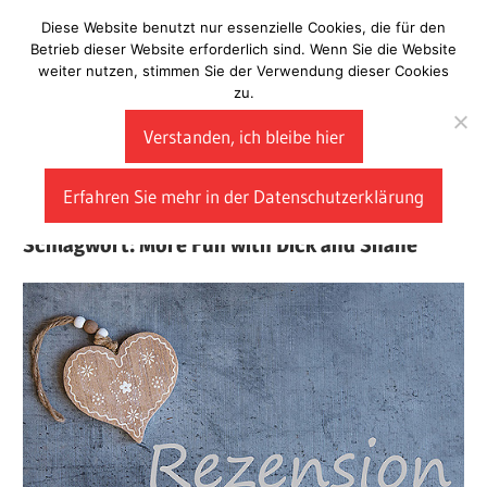
Zum
Diese Website benutzt nur essenzielle Cookies, die für den
Laberladen
Inhalt
Betrieb dieser Website erforderlich sind. Wenn Sie die Website
weiter nutzen, stimmen Sie der Verwendung dieser Cookies
springen
zu.
Verstanden, ich bleibe hier
Erfahren Sie mehr in der Datenschutzerklärung
Schlagwort:
More Fun with Dick and Shane