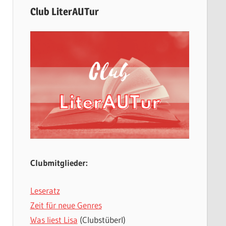
Club LiterAUTur
Clubmitglieder:
Leseratz
Zeit für neue Genres
Was liest Lisa
(Clubstüberl)