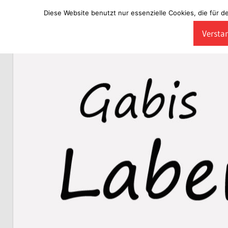
Diese Website benutzt nur essenzielle Cookies, die für d
Zum
Verstan
Inhalt
Laberladen
springen