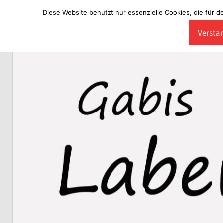
Diese Website benutzt nur essenzielle Cookies, die für d
Zum
Verstan
Inhalt
Laberladen
springen