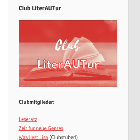
Club LiterAUTur
Clubmitglieder:
Leseratz
Zeit für neue Genres
Was liest Lisa
(Clubstüberl)