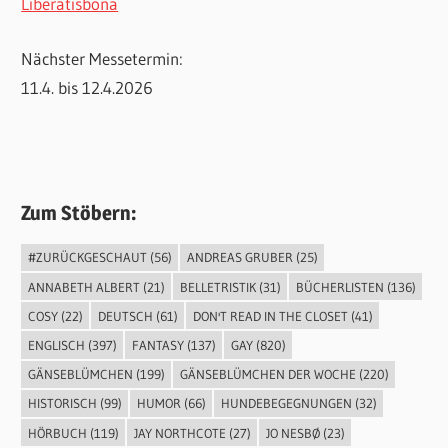
Liberatisbona
Nächster Messetermin:
11.4. bis 12.4.2026
Zum Stöbern:
#ZURÜCKGESCHAUT
(56)
ANDREAS GRUBER
(25)
ANNABETH ALBERT
(21)
BELLETRISTIK
(31)
BÜCHERLISTEN
(136)
COSY
(22)
DEUTSCH
(61)
DON'T READ IN THE CLOSET
(41)
ENGLISCH
(397)
FANTASY
(137)
GAY
(820)
GÄNSEBLÜMCHEN
(199)
GÄNSEBLÜMCHEN DER WOCHE
(220)
HISTORISCH
(99)
HUMOR
(66)
HUNDEBEGEGNUNGEN
(32)
HÖRBUCH
(119)
JAY NORTHCOTE
(27)
JO NESBØ
(23)