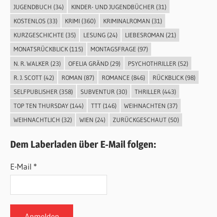
JUGENDBUCH
(34)
KINDER- UND JUGENDBÜCHER
(31)
KOSTENLOS
(33)
KRIMI
(360)
KRIMINALROMAN
(31)
KURZGESCHICHTE
(35)
LESUNG
(24)
LIEBESROMAN
(21)
MONATSRÜCKBLICK
(115)
MONTAGSFRAGE
(97)
N. R. WALKER
(23)
OFELIA GRÄND
(29)
PSYCHOTHRILLER
(52)
R. J. SCOTT
(42)
ROMAN
(87)
ROMANCE
(846)
RÜCKBLICK
(98)
SELFPUBLISHER
(358)
SUBVENTUR
(30)
THRILLER
(443)
TOP TEN THURSDAY
(144)
TTT
(146)
WEIHNACHTEN
(37)
WEIHNACHTLICH
(32)
WIEN
(24)
ZURÜCKGESCHAUT
(50)
Dem Laberladen über E-Mail folgen:
E-Mail *