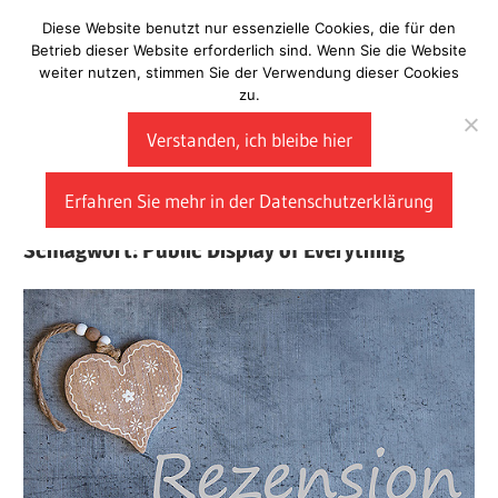
Zum
Diese Website benutzt nur essenzielle Cookies, die für den
Laberladen
Inhalt
Betrieb dieser Website erforderlich sind. Wenn Sie die Website
weiter nutzen, stimmen Sie der Verwendung dieser Cookies
springen
zu.
Verstanden, ich bleibe hier
Erfahren Sie mehr in der Datenschutzerklärung
Schlagwort:
Public Display of Everything