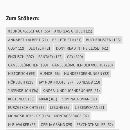
Zum Stöbern:
#ZURÜCKGESCHAUT
(56)
ANDREAS GRUBER
(25)
ANNABETH ALBERT
(21)
BELLETRISTIK
(31)
BÜCHERLISTEN
(136)
COSY
(22)
DEUTSCH
(61)
DON'T READ IN THE CLOSET
(41)
ENGLISCH
(397)
FANTASY
(137)
GAY
(820)
GÄNSEBLÜMCHEN
(199)
GÄNSEBLÜMCHEN DER WOCHE
(220)
HISTORISCH
(99)
HUMOR
(66)
HUNDEBEGEGNUNGEN
(32)
HÖRBUCH
(119)
JAY NORTHCOTE
(27)
JO NESBØ
(23)
JUGENDBUCH
(34)
KINDER- UND JUGENDBÜCHER
(31)
KOSTENLOS
(33)
KRIMI
(361)
KRIMINALROMAN
(31)
KURZGESCHICHTE
(35)
LESUNG
(24)
LIEBESROMAN
(21)
MONATSRÜCKBLICK
(115)
MONTAGSFRAGE
(97)
N. R. WALKER
(23)
OFELIA GRÄND
(29)
PSYCHOTHRILLER
(52)