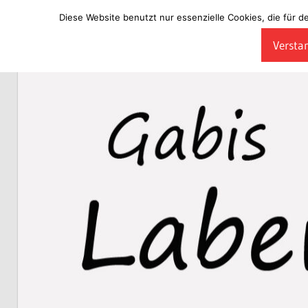
Diese Website benutzt nur essenzielle Cookies, die für d
Zum
Verstan
Inhalt
Laberladen
springen