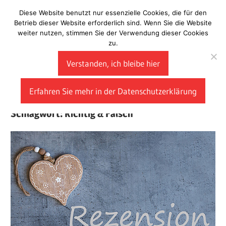
Zum
Diese Website benutzt nur essenzielle Cookies, die für den
Laberladen
Inhalt
Betrieb dieser Website erforderlich sind. Wenn Sie die Website
weiter nutzen, stimmen Sie der Verwendung dieser Cookies
springen
zu.
Verstanden, ich bleibe hier
Erfahren Sie mehr in der Datenschutzerklärung
Schlagwort:
Richtig & Falsch