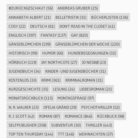
#ZURÜCKGESCHAUT
(56)
ANDREAS GRUBER
(25)
ANNABETH ALBERT
(21)
BELLETRISTIK
(31)
BÜCHERLISTEN
(136)
COSY
(22)
DEUTSCH
(61)
DON'T READ IN THE CLOSET
(41)
ENGLISCH
(397)
FANTASY
(137)
GAY
(820)
GÄNSEBLÜMCHEN
(199)
GÄNSEBLÜMCHEN DER WOCHE
(220)
HISTORISCH
(99)
HUMOR
(66)
HUNDEBEGEGNUNGEN
(32)
HÖRBUCH
(119)
JAY NORTHCOTE
(27)
JO NESBØ
(23)
JUGENDBUCH
(34)
KINDER- UND JUGENDBÜCHER
(31)
KOSTENLOS
(33)
KRIMI
(361)
KRIMINALROMAN
(31)
KURZGESCHICHTE
(35)
LESUNG
(24)
LIEBESROMAN
(21)
MONATSRÜCKBLICK
(115)
MONTAGSFRAGE
(97)
N. R. WALKER
(23)
OFELIA GRÄND
(29)
PSYCHOTHRILLER
(52)
R. J. SCOTT
(42)
ROMAN
(87)
ROMANCE
(846)
RÜCKBLICK
(98)
SELFPUBLISHER
(358)
SUBVENTUR
(30)
THRILLER
(443)
TOP TEN THURSDAY
(144)
TTT
(146)
WEIHNACHTEN
(37)