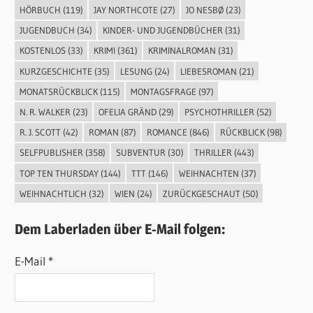
HÖRBUCH
(119)
JAY NORTHCOTE
(27)
JO NESBØ
(23)
JUGENDBUCH
(34)
KINDER- UND JUGENDBÜCHER
(31)
KOSTENLOS
(33)
KRIMI
(361)
KRIMINALROMAN
(31)
KURZGESCHICHTE
(35)
LESUNG
(24)
LIEBESROMAN
(21)
MONATSRÜCKBLICK
(115)
MONTAGSFRAGE
(97)
N. R. WALKER
(23)
OFELIA GRÄND
(29)
PSYCHOTHRILLER
(52)
R. J. SCOTT
(42)
ROMAN
(87)
ROMANCE
(846)
RÜCKBLICK
(98)
SELFPUBLISHER
(358)
SUBVENTUR
(30)
THRILLER
(443)
TOP TEN THURSDAY
(144)
TTT
(146)
WEIHNACHTEN
(37)
WEIHNACHTLICH
(32)
WIEN
(24)
ZURÜCKGESCHAUT
(50)
Dem Laberladen über E-Mail folgen:
E-Mail *