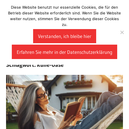
Zum
Diese Website benutzt nur essenzielle Cookies, die für den
Laberladen
Inhalt
Betrieb dieser Website erforderlich sind. Wenn Sie die Website
weiter nutzen, stimmen Sie der Verwendung dieser Cookies
springen
zu.
Verstanden, ich bleibe hier
Erfahren Sie mehr in der Datenschutzerklärung
Schlagwort:
Ruhe-Oase