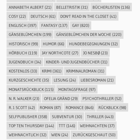
ANNABETH ALBERT
(21)
BELLETRISTIK
(31)
BÜCHERLISTEN
(136)
COSY
(22)
DEUTSCH
(61)
DON'T READ IN THE CLOSET
(41)
ENGLISCH
(397)
FANTASY
(137)
GAY
(820)
GÄNSEBLÜMCHEN
(199)
GÄNSEBLÜMCHEN DER WOCHE
(220)
HISTORISCH
(99)
HUMOR
(66)
HUNDEBEGEGNUNGEN
(32)
HÖRBUCH
(119)
JAY NORTHCOTE
(27)
JO NESBØ
(23)
JUGENDBUCH
(34)
KINDER- UND JUGENDBÜCHER
(31)
KOSTENLOS
(33)
KRIMI
(361)
KRIMINALROMAN
(31)
KURZGESCHICHTE
(35)
LESUNG
(24)
LIEBESROMAN
(21)
MONATSRÜCKBLICK
(115)
MONTAGSFRAGE
(97)
N. R. WALKER
(23)
OFELIA GRÄND
(29)
PSYCHOTHRILLER
(52)
R. J. SCOTT
(42)
ROMAN
(87)
ROMANCE
(846)
RÜCKBLICK
(98)
SELFPUBLISHER
(358)
SUBVENTUR
(30)
THRILLER
(443)
TOP TEN THURSDAY
(144)
TTT
(146)
WEIHNACHTEN
(37)
WEIHNACHTLICH
(32)
WIEN
(24)
ZURÜCKGESCHAUT
(50)