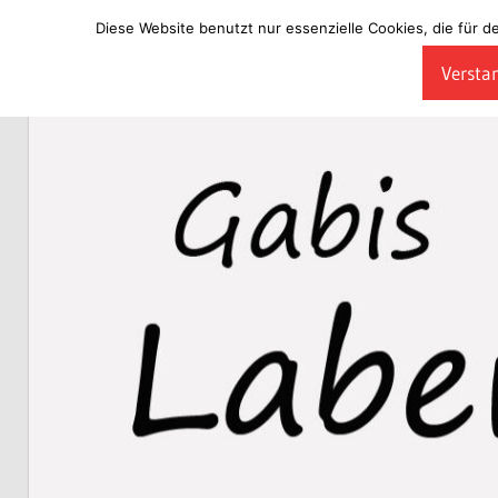
Diese Website benutzt nur essenzielle Cookies, die für d
Zum
Verstan
Inhalt
Laberladen
springen