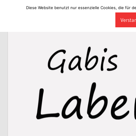
Diese Website benutzt nur essenzielle Cookies, die für d
Zum
Verstan
Inhalt
Laberladen
springen