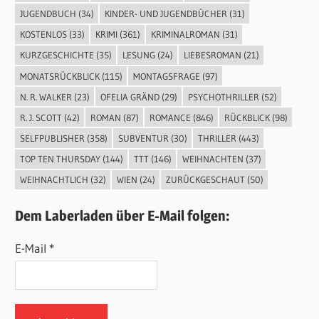
JUGENDBUCH
(34)
KINDER- UND JUGENDBÜCHER
(31)
KOSTENLOS
(33)
KRIMI
(361)
KRIMINALROMAN
(31)
KURZGESCHICHTE
(35)
LESUNG
(24)
LIEBESROMAN
(21)
MONATSRÜCKBLICK
(115)
MONTAGSFRAGE
(97)
N. R. WALKER
(23)
OFELIA GRÄND
(29)
PSYCHOTHRILLER
(52)
R. J. SCOTT
(42)
ROMAN
(87)
ROMANCE
(846)
RÜCKBLICK
(98)
SELFPUBLISHER
(358)
SUBVENTUR
(30)
THRILLER
(443)
TOP TEN THURSDAY
(144)
TTT
(146)
WEIHNACHTEN
(37)
WEIHNACHTLICH
(32)
WIEN
(24)
ZURÜCKGESCHAUT
(50)
Dem Laberladen über E-Mail folgen:
E-Mail *