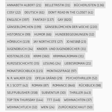
ANNABETH ALBERT
(21)
BELLETRISTIK
(31)
BÜCHERLISTEN
(136)
COSY
(22)
DEUTSCH
(61)
DON'T READ IN THE CLOSET
(41)
ENGLISCH
(397)
FANTASY
(137)
GAY
(820)
GÄNSEBLÜMCHEN
(199)
GÄNSEBLÜMCHEN DER WOCHE
(220)
HISTORISCH
(99)
HUMOR
(66)
HUNDEBEGEGNUNGEN
(32)
HÖRBUCH
(119)
JAY NORTHCOTE
(27)
JO NESBØ
(23)
JUGENDBUCH
(34)
KINDER- UND JUGENDBÜCHER
(31)
KOSTENLOS
(33)
KRIMI
(360)
KRIMINALROMAN
(31)
KURZGESCHICHTE
(35)
LESUNG
(24)
LIEBESROMAN
(21)
MONATSRÜCKBLICK
(115)
MONTAGSFRAGE
(97)
N. R. WALKER
(23)
OFELIA GRÄND
(29)
PSYCHOTHRILLER
(52)
R. J. SCOTT
(42)
ROMAN
(87)
ROMANCE
(846)
RÜCKBLICK
(98)
SELFPUBLISHER
(358)
SUBVENTUR
(30)
THRILLER
(443)
TOP TEN THURSDAY
(144)
TTT
(146)
WEIHNACHTEN
(37)
WEIHNACHTLICH
(32)
WIEN
(24)
ZURÜCKGESCHAUT
(50)