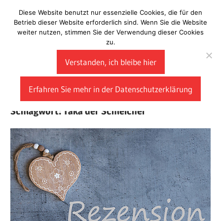
Zum
Diese Website benutzt nur essenzielle Cookies, die für den
Laberladen
Inhalt
Betrieb dieser Website erforderlich sind. Wenn Sie die Website
weiter nutzen, stimmen Sie der Verwendung dieser Cookies
springen
zu.
Verstanden, ich bleibe hier
Erfahren Sie mehr in der Datenschutzerklärung
Schlagwort:
Taka der Schleicher