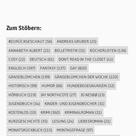
Zum Stöbern:
#ZURÜCKGESCHAUT
(56)
ANDREAS GRUBER
(25)
ANNABETH ALBERT
(21)
BELLETRISTIK
(31)
BÜCHERLISTEN
(136)
COSY
(22)
DEUTSCH
(61)
DON'T READ IN THE CLOSET
(41)
ENGLISCH
(397)
FANTASY
(137)
GAY
(820)
GÄNSEBLÜMCHEN
(199)
GÄNSEBLÜMCHEN DER WOCHE
(220)
HISTORISCH
(99)
HUMOR
(66)
HUNDEBEGEGNUNGEN
(32)
HÖRBUCH
(119)
JAY NORTHCOTE
(27)
JO NESBØ
(23)
JUGENDBUCH
(34)
KINDER- UND JUGENDBÜCHER
(31)
KOSTENLOS
(33)
KRIMI
(360)
KRIMINALROMAN
(31)
KURZGESCHICHTE
(35)
LESUNG
(24)
LIEBESROMAN
(21)
MONATSRÜCKBLICK
(115)
MONTAGSFRAGE
(97)