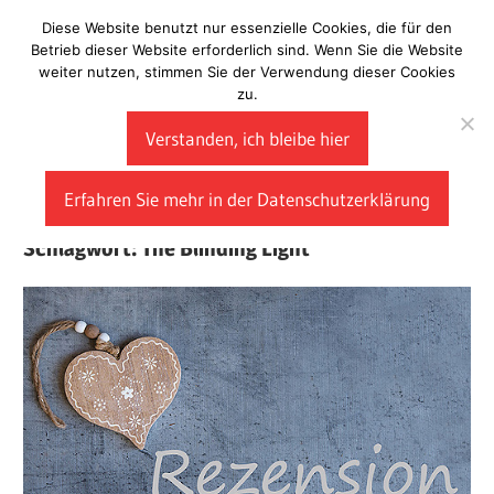
Zum
Diese Website benutzt nur essenzielle Cookies, die für den
Laberladen
Inhalt
Betrieb dieser Website erforderlich sind. Wenn Sie die Website
weiter nutzen, stimmen Sie der Verwendung dieser Cookies
springen
zu.
Verstanden, ich bleibe hier
Erfahren Sie mehr in der Datenschutzerklärung
Schlagwort:
The Blinding Light