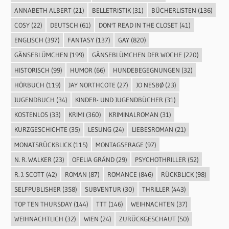
ANNABETH ALBERT
(21)
BELLETRISTIK
(31)
BÜCHERLISTEN
(136)
COSY
(22)
DEUTSCH
(61)
DON'T READ IN THE CLOSET
(41)
ENGLISCH
(397)
FANTASY
(137)
GAY
(820)
GÄNSEBLÜMCHEN
(199)
GÄNSEBLÜMCHEN DER WOCHE
(220)
HISTORISCH
(99)
HUMOR
(66)
HUNDEBEGEGNUNGEN
(32)
HÖRBUCH
(119)
JAY NORTHCOTE
(27)
JO NESBØ
(23)
JUGENDBUCH
(34)
KINDER- UND JUGENDBÜCHER
(31)
KOSTENLOS
(33)
KRIMI
(360)
KRIMINALROMAN
(31)
KURZGESCHICHTE
(35)
LESUNG
(24)
LIEBESROMAN
(21)
MONATSRÜCKBLICK
(115)
MONTAGSFRAGE
(97)
N. R. WALKER
(23)
OFELIA GRÄND
(29)
PSYCHOTHRILLER
(52)
R. J. SCOTT
(42)
ROMAN
(87)
ROMANCE
(846)
RÜCKBLICK
(98)
SELFPUBLISHER
(358)
SUBVENTUR
(30)
THRILLER
(443)
TOP TEN THURSDAY
(144)
TTT
(146)
WEIHNACHTEN
(37)
WEIHNACHTLICH
(32)
WIEN
(24)
ZURÜCKGESCHAUT
(50)