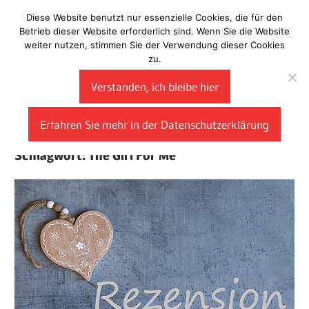
Zum
Diese Website benutzt nur essenzielle Cookies, die für den
Laberladen
Inhalt
Betrieb dieser Website erforderlich sind. Wenn Sie die Website
weiter nutzen, stimmen Sie der Verwendung dieser Cookies
springen
zu.
Verstanden, ich bleibe hier
Erfahren Sie mehr in der Datenschutzerklärung
Schlagwort:
The Girl For Me