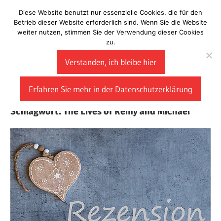
Zum
Diese Website benutzt nur essenzielle Cookies, die für den
Laberladen
Inhalt
Betrieb dieser Website erforderlich sind. Wenn Sie die Website
weiter nutzen, stimmen Sie der Verwendung dieser Cookies
springen
zu.
Verstanden, ich bleibe hier
Erfahren Sie mehr in der Datenschutzerklärung
Schlagwort:
The Lives of Remy and Michael