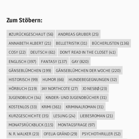
Zum Stöbern:
#ZURÜCKGESCHAUT
(56)
ANDREAS GRUBER
(25)
ANNABETH ALBERT
(21)
BELLETRISTIK
(31)
BÜCHERLISTEN
(136)
COSY
(22)
DEUTSCH
(61)
DON'T READ IN THE CLOSET
(41)
ENGLISCH
(397)
FANTASY
(137)
GAY
(820)
GÄNSEBLÜMCHEN
(199)
GÄNSEBLÜMCHEN DER WOCHE
(220)
HISTORISCH
(99)
HUMOR
(66)
HUNDEBEGEGNUNGEN
(32)
HÖRBUCH
(119)
JAY NORTHCOTE
(27)
JO NESBØ
(23)
JUGENDBUCH
(34)
KINDER- UND JUGENDBÜCHER
(31)
KOSTENLOS
(33)
KRIMI
(361)
KRIMINALROMAN
(31)
KURZGESCHICHTE
(35)
LESUNG
(24)
LIEBESROMAN
(21)
MONATSRÜCKBLICK
(115)
MONTAGSFRAGE
(97)
N. R. WALKER
(23)
OFELIA GRÄND
(29)
PSYCHOTHRILLER
(52)