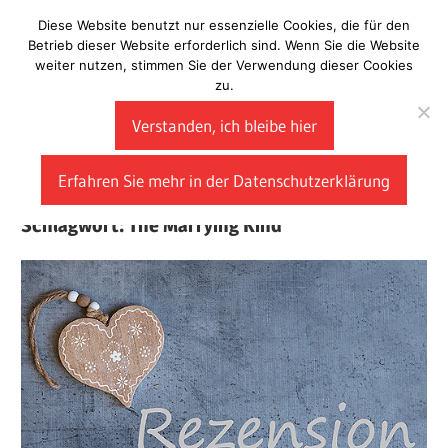
Zum
Diese Website benutzt nur essenzielle Cookies, die für den
Laberladen
Inhalt
Betrieb dieser Website erforderlich sind. Wenn Sie die Website
weiter nutzen, stimmen Sie der Verwendung dieser Cookies
springen
zu.
Verstanden, ich bleibe hier
Erfahren Sie mehr in der Datenschutzerklärung
Schlagwort:
The Marrying Kind