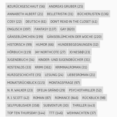
#ZURÜCKGESCHAUT
(56)
ANDREAS GRUBER
(25)
ANNABETH ALBERT
(21)
BELLETRISTIK
(31)
BÜCHERLISTEN
(136)
COSY
(22)
DEUTSCH
(61)
DON'T READ IN THE CLOSET
(41)
ENGLISCH
(397)
FANTASY
(137)
GAY
(820)
GÄNSEBLÜMCHEN
(199)
GÄNSEBLÜMCHEN DER WOCHE
(220)
HISTORISCH
(99)
HUMOR
(66)
HUNDEBEGEGNUNGEN
(32)
HÖRBUCH
(119)
JAY NORTHCOTE
(27)
JO NESBØ
(23)
JUGENDBUCH
(34)
KINDER- UND JUGENDBÜCHER
(31)
KOSTENLOS
(33)
KRIMI
(361)
KRIMINALROMAN
(31)
KURZGESCHICHTE
(35)
LESUNG
(24)
LIEBESROMAN
(21)
MONATSRÜCKBLICK
(115)
MONTAGSFRAGE
(97)
N. R. WALKER
(23)
OFELIA GRÄND
(29)
PSYCHOTHRILLER
(52)
R. J. SCOTT
(42)
ROMAN
(87)
ROMANCE
(846)
RÜCKBLICK
(98)
SELFPUBLISHER
(358)
SUBVENTUR
(30)
THRILLER
(443)
TOP TEN THURSDAY
(144)
TTT
(146)
WEIHNACHTEN
(37)