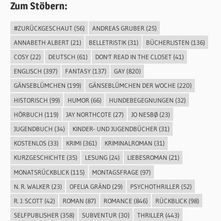
Zum Stöbern:
#ZURÜCKGESCHAUT
(56)
ANDREAS GRUBER
(25)
ANNABETH ALBERT
(21)
BELLETRISTIK
(31)
BÜCHERLISTEN
(136)
COSY
(22)
DEUTSCH
(61)
DON'T READ IN THE CLOSET
(41)
ENGLISCH
(397)
FANTASY
(137)
GAY
(820)
GÄNSEBLÜMCHEN
(199)
GÄNSEBLÜMCHEN DER WOCHE
(220)
HISTORISCH
(99)
HUMOR
(66)
HUNDEBEGEGNUNGEN
(32)
HÖRBUCH
(119)
JAY NORTHCOTE
(27)
JO NESBØ
(23)
JUGENDBUCH
(34)
KINDER- UND JUGENDBÜCHER
(31)
KOSTENLOS
(33)
KRIMI
(361)
KRIMINALROMAN
(31)
KURZGESCHICHTE
(35)
LESUNG
(24)
LIEBESROMAN
(21)
MONATSRÜCKBLICK
(115)
MONTAGSFRAGE
(97)
N. R. WALKER
(23)
OFELIA GRÄND
(29)
PSYCHOTHRILLER
(52)
R. J. SCOTT
(42)
ROMAN
(87)
ROMANCE
(846)
RÜCKBLICK
(98)
SELFPUBLISHER
(358)
SUBVENTUR
(30)
THRILLER
(443)