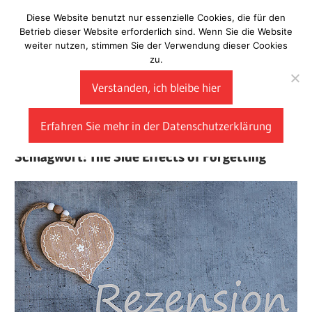
Zum
Diese Website benutzt nur essenzielle Cookies, die für den
Laberladen
Inhalt
Betrieb dieser Website erforderlich sind. Wenn Sie die Website
weiter nutzen, stimmen Sie der Verwendung dieser Cookies
springen
zu.
Verstanden, ich bleibe hier
Erfahren Sie mehr in der Datenschutzerklärung
Schlagwort:
The Side Effects of Forgetting