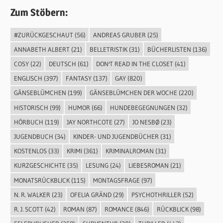
Zum Stöbern:
#ZURÜCKGESCHAUT
(56)
ANDREAS GRUBER
(25)
ANNABETH ALBERT
(21)
BELLETRISTIK
(31)
BÜCHERLISTEN
(136)
COSY
(22)
DEUTSCH
(61)
DON'T READ IN THE CLOSET
(41)
ENGLISCH
(397)
FANTASY
(137)
GAY
(820)
GÄNSEBLÜMCHEN
(199)
GÄNSEBLÜMCHEN DER WOCHE
(220)
HISTORISCH
(99)
HUMOR
(66)
HUNDEBEGEGNUNGEN
(32)
HÖRBUCH
(119)
JAY NORTHCOTE
(27)
JO NESBØ
(23)
JUGENDBUCH
(34)
KINDER- UND JUGENDBÜCHER
(31)
KOSTENLOS
(33)
KRIMI
(361)
KRIMINALROMAN
(31)
KURZGESCHICHTE
(35)
LESUNG
(24)
LIEBESROMAN
(21)
MONATSRÜCKBLICK
(115)
MONTAGSFRAGE
(97)
N. R. WALKER
(23)
OFELIA GRÄND
(29)
PSYCHOTHRILLER
(52)
R. J. SCOTT
(42)
ROMAN
(87)
ROMANCE
(846)
RÜCKBLICK
(98)