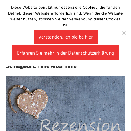
Zum
Diese Website benutzt nur essenzielle Cookies, die für den
Laberladen
Inhalt
Betrieb dieser Website erforderlich sind. Wenn Sie die Website
weiter nutzen, stimmen Sie der Verwendung dieser Cookies
springen
zu.
Verstanden, ich bleibe hier
Erfahren Sie mehr in der Datenschutzerklärung
Schlagwort:
Time After Time